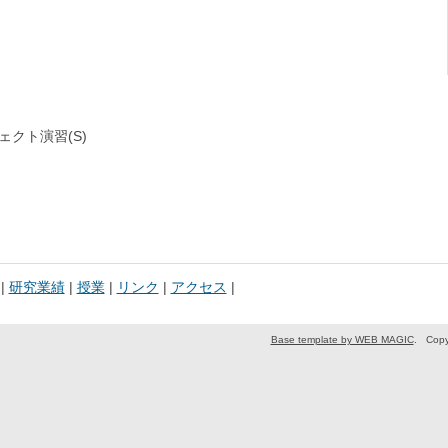
クト演習(S)
|
研究業績
|
授業
|
リンク
|
アクセス
|
Base template by WEB MAGIC
.
Copy