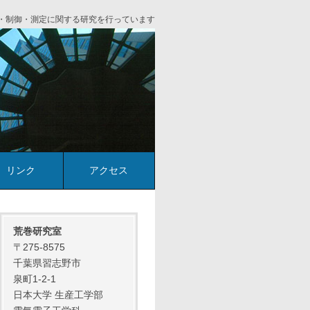
・制御・測定に関する研究を行っています
リンク
アクセス
荒巻研究室
〒275-8575
千葉県習志野市
泉町1-2-1
日本大学 生産工学部