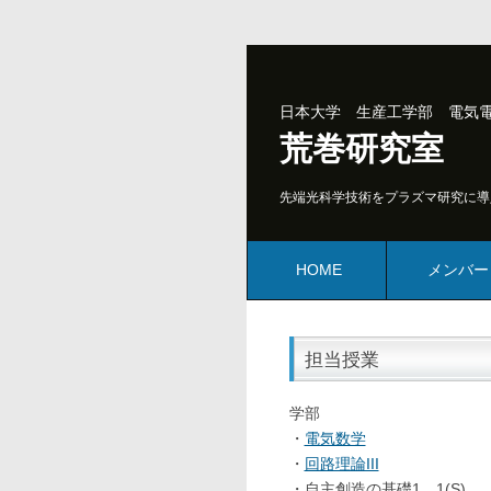
日本大学 生産工学部 電気
荒巻研究室
先端光科学技術をプラズマ研究に導
HOME
メンバー
担当授業
学部
・
電気数学
・
回路理論III
・自主創造の基礎1、1(S)