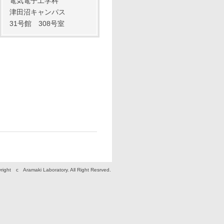
電気電子工学科
津田沼キャンパス
31号館 308号室
right c Aramaki Laboratory. All Right Resrved.